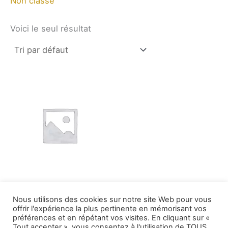
Non classé
Voici le seul résultat
Non classé
Nous utilisons des cookies sur notre site Web pour vous
test
offrir l'expérience la plus pertinente en mémorisant vos
$
20.00
préférences et en répétant vos visites. En cliquant sur «
Tout accepter », vous consentez à l'utilisation de TOUS