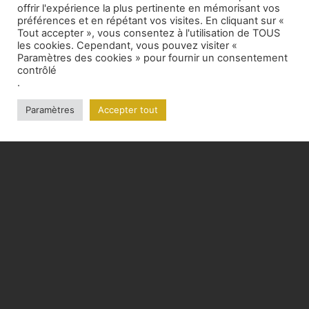
offrir l'expérience la plus pertinente en mémorisant vos
préférences et en répétant vos visites. En cliquant sur «
Tout accepter », vous consentez à l'utilisation de TOUS
les cookies. Cependant, vous pouvez visiter «
Paramètres des cookies » pour fournir un consentement
contrôlé
.
Paramètres
Accepter tout