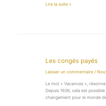
contribution
Lire la suite »
Agefiph
Les congés payés
Les
congés
Laisser un commentaire
/
Nou
payés
Le mot « Vacances », résonne 
Depuis 1936, cela est possibl
changement pour le monde de l’