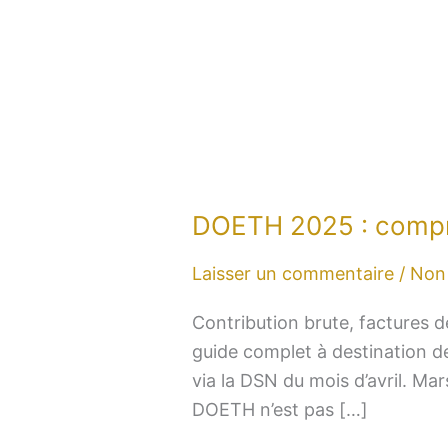
DOETH 2025 : compren
DOETH
2025
Laisser un commentaire
/
Non 
:
comprendre,
Contribution brute, factures 
calculer
guide complet à destination de
et
via la DSN du mois d’avril. Ma
optimiser
DOETH n’est pas […]
sa